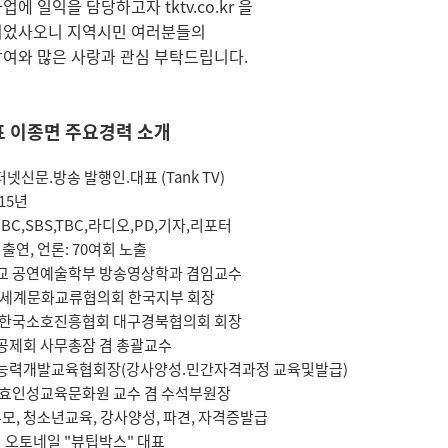
사업에 일익을 담당하고자
tktv.co.kr
을
되었사오니 지역시민 여러분들의
여와 많은 사랑과 관심 부탁드립니다.
대표 이종면 주요경력 소개
터넷신문.방송 발행인.대표 (Tank TV)
15년
,MBC,SBS,TBC,라디오,PD,기자,리포터
출연, 언론: 70여회 노출
교 공연예술학부 방송영상학과 겸임교수
GO 세계문화교류협의회 한국지부 회장
 한국소호진흥협회 대구경북협의회 회장
공제회 사무총잠 겸 총괄교수
능력개발교육협회장(강사양성.민간자격과정 교육및발급)
 효인성교육문화원 교수 겸 수석부원장
 부모, 청소년교육, 강사양성, 파견, 자격증발급
털 오토네일 "뷰팁박스" 대표