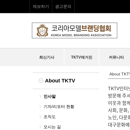
제보하기
광고문의
최신기사
TKTV매거진
커뮤니티
About TKT
About TKTV
TKTV인
방문해 주
인사말
이웃과 함께
기자/리포터 현황
사회, 문화
노인, 다문
조직도
대구문화예
오시는 길