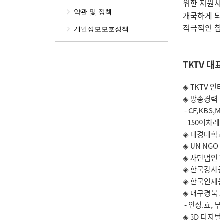
위한 지원
약관 및 정책
개국하게 
적극적인 참
개인정보보호정책
TKTV 
◈ TKTV 인
◈ 방송경력 
- CF,KBS
150여차례 
◈ 대경대학
◈ UN N
◈ 사단법인
◈ 한국강사
◈ 한국인재
◈ 대구경북
- 인성.효,
◈ 3D 디지