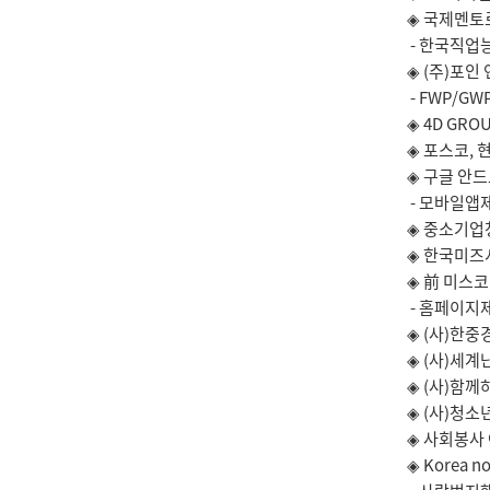
◈ 국제멘토
- 한국직업
◈ (주)포인
- FWP/G
◈ 4D GR
◈ 포스코,
◈ 구글 안
- 모바일앱제
◈ 중소기업
◈ 한국미즈
◈ 前 미스
- 홈페이지
◈ (사)한
◈ (사)세
◈ (사)함
◈ (사)청
◈ 사회봉사 
◈ Korea 