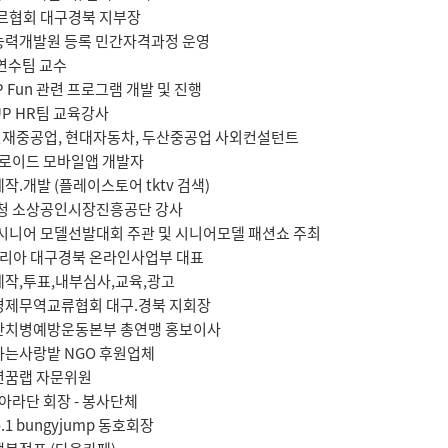
르협회 대구경북 지부장
능력개발원 등록 민간자격과정 운영
 연수팀 교수
WP Fun 관련 프로그램 개발 및 진행
OUP HR팀 교육강사
 현재중공업, 현대자동차, 두산중공업 사외컨설턴트
드로이드 모바일앱 개발자
작.개발 (플레이스토어 tktv 검색)
청 소상공인시장진흥공단 강사
시니어 모델선발대회 주관 및 시니어모델 패션쇼 주최
코리아 대구경북 온라인사업부 대표
제작,투표,내부심사,교육,광고
중경제무역교류협회 대구.경북 지회장
계난치병예방운동본부 총연맹 홍보이사
께하는사랑밭 NGO 후원업체
소년꿈랩 자문위원
아라단 회장 - 봉사단체
no.1 bungyjump 동호회장