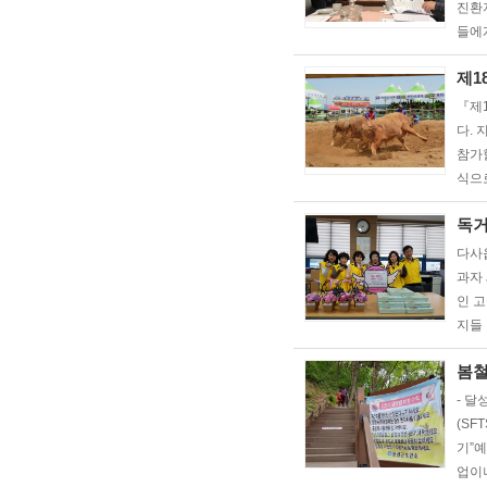
진환자
들에
제1
『제
다.
참가할
식으
독거
다사
과자
인 
지들
봄철
- 
(SF
기”
업이나