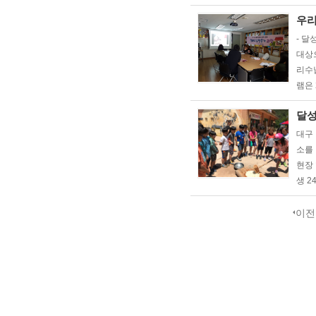
우리
- 달
대상
리수
램은
달성
대구
소를
현장 
생 2
이전