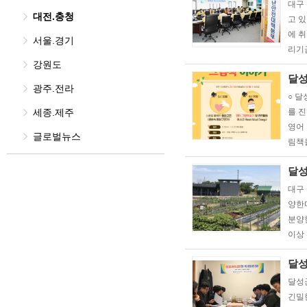
대구
대전.충청
고 있
에 취
서울.경기
리기
강원도
달성
광주.전라
○ 달
세종.제주
를 
영어
글로벌뉴스
림책
달성
대구
양한
분양
이상
달성
달성
긴밀