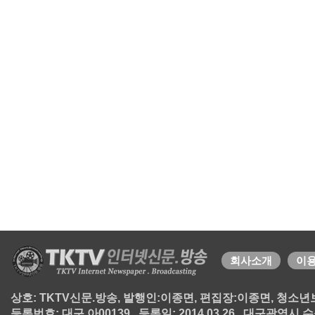
회사소개
이
상호: TKTV신문.방송, 발행인:이종면, 편집장:이종면, 청소년보호책
등록번호: 대구 아00139 , 등록일: 2014.03.26 , 대구광역시 수