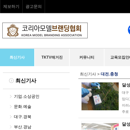
제보하기
광고문의
최신기사
TKTV매거진
커뮤니티
교육모집안
최신기사
>
대전.충청
최신기사
달성
대구
기업.소상공인
있다
이러
문화.예술
주로
대구.경북
달성
부산.경남