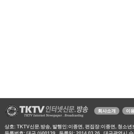
회사소개
이
상호: TKTV신문.방송, 발행인:이종면, 편집장:이종면, 청소년보호책
등록번호: 대구 아00139 , 등록일: 2014.03.26 , 대구광역시 수