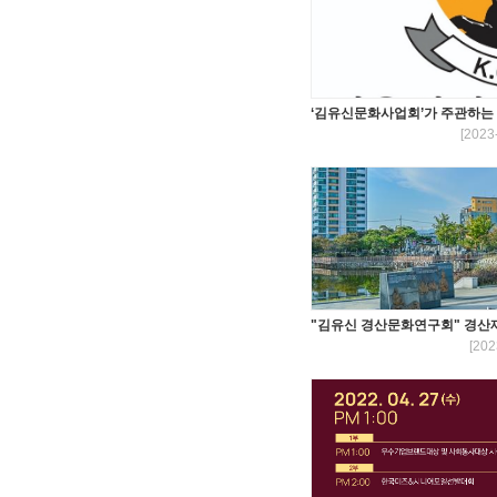
‘김유신문화사업회’가 주관하는 ‘
[2023
"김유신 경산문화연구회" 경산
[202