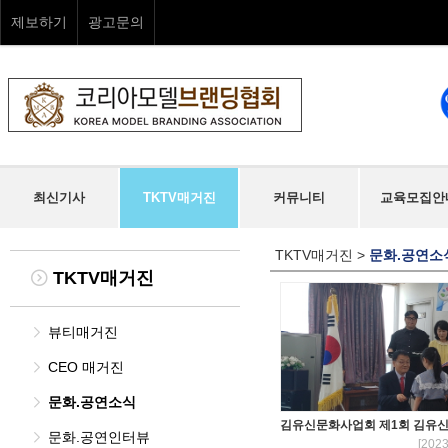
제보하기
광고문의
최신기사
TKTV매거진
커뮤니티
교육모집안
TKTV매거진
>
문화.공연소
TKTV매거진
뷰티매거진
CEO 매거진
문화.공연소식
김유신문화사업회 제1회 김유신
문화.공연인터뷰
[2023