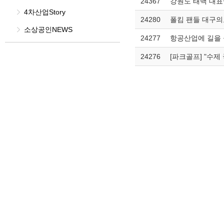
24367
강원도 태백 대표
4차산업Story
24280
폴킴 팬들 대구
소상공인NEWS
24277
항공산업에 길을 
24276
[파크골프] "수제