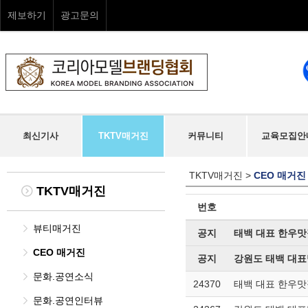
제보하기
광고문의
최신기사
TKTV매거진
커뮤니티
교육모집안
TKTV매거진
>
CEO 매거진
TKTV매거진
번호
뷰티매거진
공지
태백 대표 한우맛
CEO 매거진
공지
강원도 태백 대표
문화.공연소식
24370
태백 대표 한우맛
문화.공연인터뷰