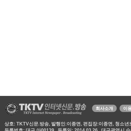
회사소개
이
상호: TKTV신문.방송, 발행인:이종면, 편집장:이종면, 청소년보호책
등록번호: 대구 아00139 , 등록일: 2014.03.26 , 대구광역시 수